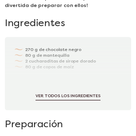
divertida de preparar con ellos!
Ingredientes
270 g de chocolate negro
80 g de mantequilla
2 cucharaditas de sirope dorado
80 g de copos de maíz
PARA EL TOQUE FINAL
Bombones de frutos del mar Guylian (para
decorar)
VER TODOS LOS INGREDIENTES
Preparación