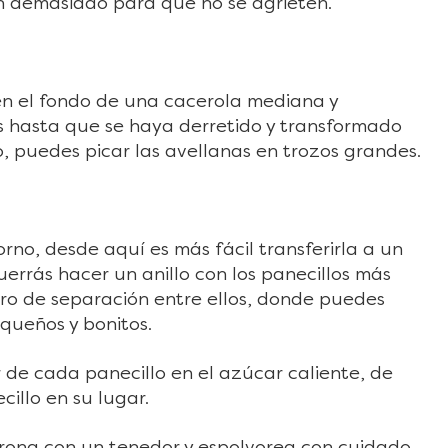
en demasiado para que no se agrieten.
n el fondo de una cacerola mediana y
 hasta que se haya derretido y transformado
, puedes picar las avellanas en trozos grandes.
rno, desde aquí es más fácil transferirla a un
errás hacer un anillo con los panecillos más
ro de separación entre ellos, donde puedes
equeños y bonitos.
 de cada panecillo en el azúcar caliente, de
illo en su lugar.
corona con un tenedor y espolvorea con cuidado