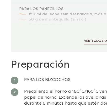
PARA LOS PANECILLOS
150 ml de leche semidesnatada, más al
50 g de mantequilla (sin sal)
Una pizca de sal
80 g de harina
2 huevos grandes
VER TODOS L
Preparación
PARA LOS BIZCOCHOS
Precalienta el horno a 180°C/160°C ven
papel de horno. Extiende las avellanas
durante 8 minutos hasta que estén dor