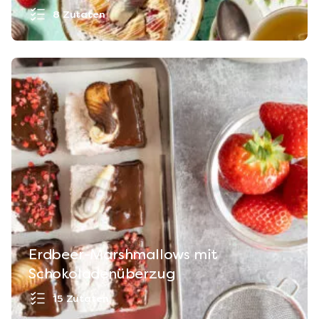
8 Zutaten
Erdbeer-Marshmallows mit
Schokoladenüberzug
15 Zutaten