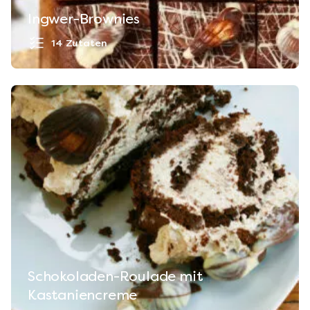
Ingwer-Brownies
14 Zutaten
Schokoladen-Roulade mit
Kastaniencreme