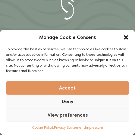
PRODUKTE
Manage Cookie Consent
To provide the best experiences, we use technologies like cookies to store
NACHHALTIGKEIT
and/or access device information. Consenting to these technologies will
allow us to process data such as browsing behavior or unique IDs on this
site. Not consenting or withdrawing consent, may adversely affect certain
UNSERE GESCHICHTE
features and functions.
ANDERE
Accept
Instagram
Deny
Facebook
Impressum
View preferences
Datenschutzerklärung
Cookie Politik
Privacy Statement
Impressum